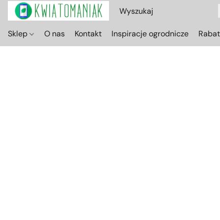
Sklep
O nas
Kontakt
Inspiracje ogrodnicze
Raba