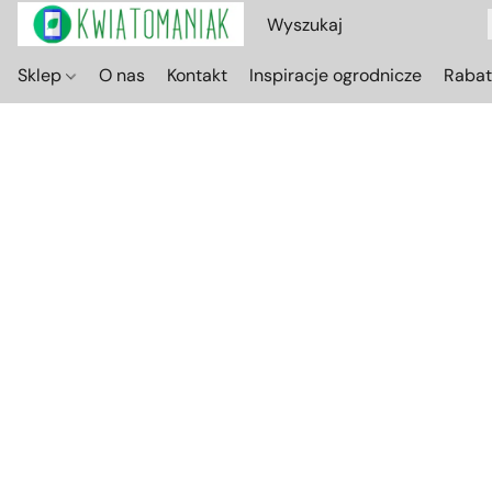
Sklep
O nas
Kontakt
Inspiracje ogrodnicze
Raba