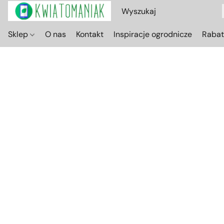
Sklep
O nas
Kontakt
Inspiracje ogrodnicze
Raba