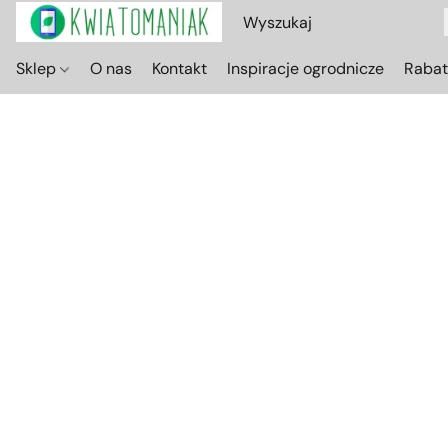
Sklep
O nas
Kontakt
Inspiracje ogrodnicze
Raba