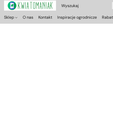
Sklep
O nas
Kontakt
Inspiracje ogrodnicze
Raba