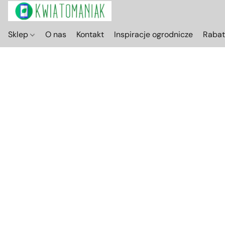
Sklep
O nas
Kontakt
Inspiracje ogrodnicze
Raba