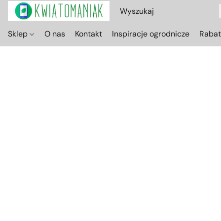
Sklep
O nas
Kontakt
Inspiracje ogrodnicze
Raba