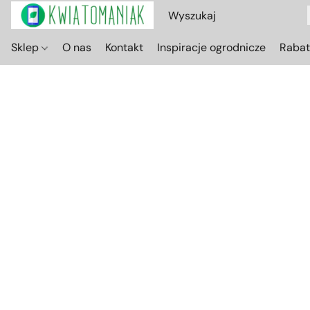
Sklep
O nas
Kontakt
Inspiracje ogrodnicze
Raba