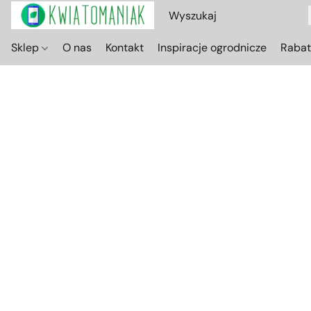
Sklep
O nas
Kontakt
Inspiracje ogrodnicze
Raba