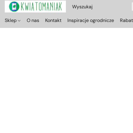
Sklep
O nas
Kontakt
Inspiracje ogrodnicze
Raba