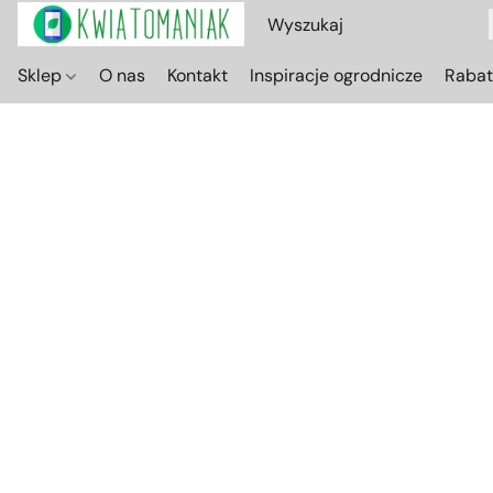
Sklep
O nas
Kontakt
Inspiracje ogrodnicze
Raba