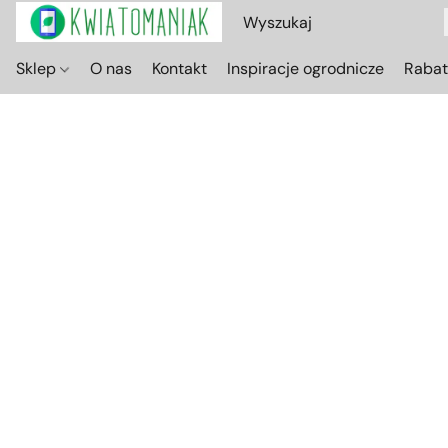
Sklep
O nas
Kontakt
Inspiracje ogrodnicze
Raba