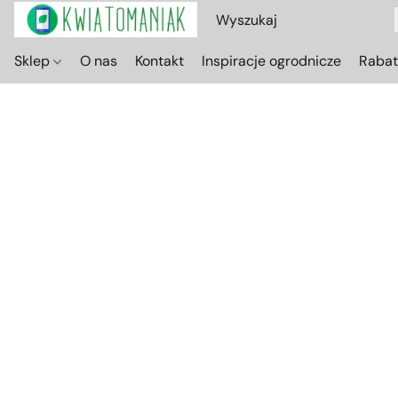
Sklep
O nas
Kontakt
Inspiracje ogrodnicze
Raba