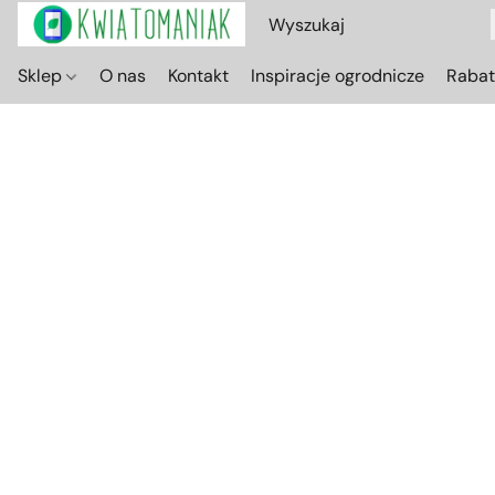
Sklep
O nas
Kontakt
Inspiracje ogrodnicze
Raba