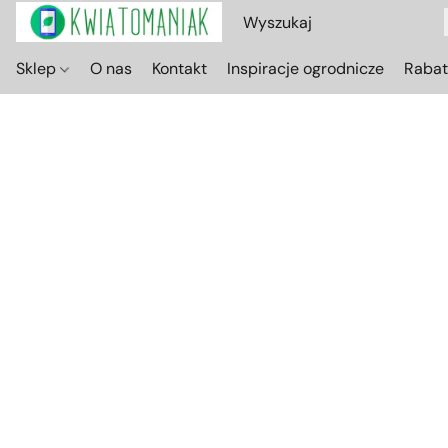
Sklep
O nas
Kontakt
Inspiracje ogrodnicze
Raba