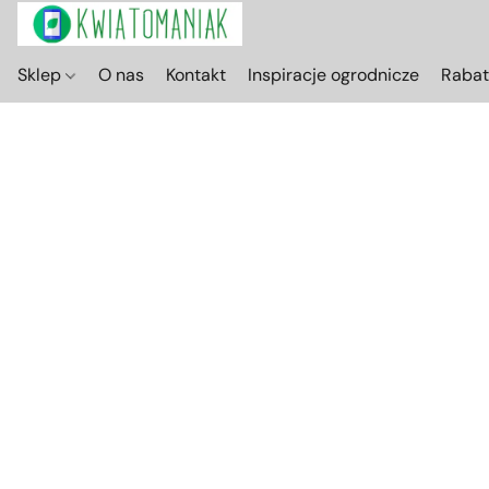
Sklep
O nas
Kontakt
Inspiracje ogrodnicze
Raba