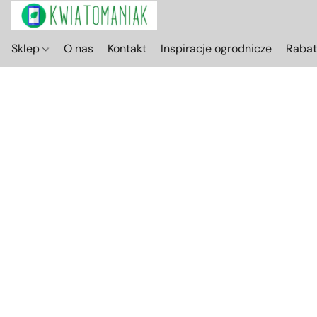
Sklep
O nas
Kontakt
Inspiracje ogrodnicze
Raba