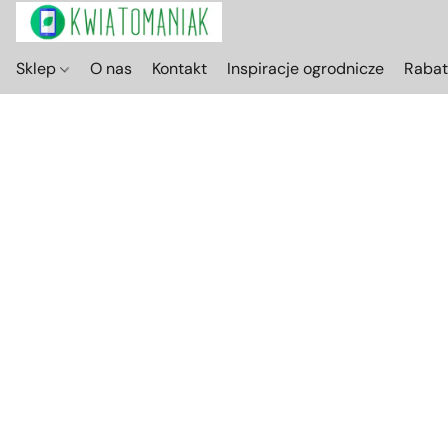
Sklep
O nas
Kontakt
Inspiracje ogrodnicze
Raba