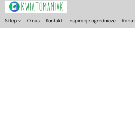
Sklep
O nas
Kontakt
Inspiracje ogrodnicze
Raba