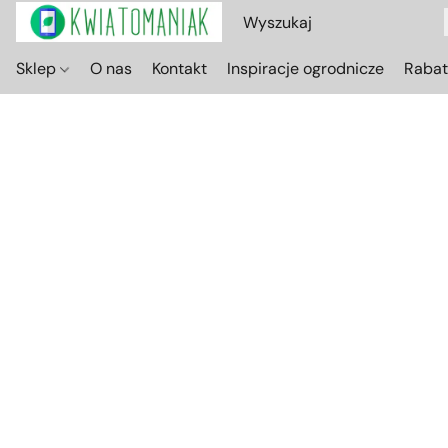
Sklep
O nas
Kontakt
Inspiracje ogrodnicze
Raba