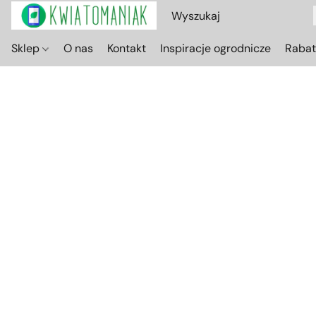
Sklep
O nas
Kontakt
Inspiracje ogrodnicze
Raba