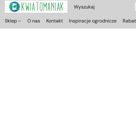
Sklep
O nas
Kontakt
Inspiracje ogrodnicze
Raba