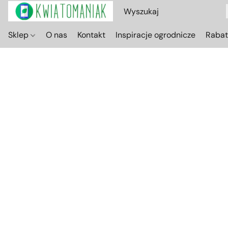
Sklep
O nas
Kontakt
Inspiracje ogrodnicze
Raba