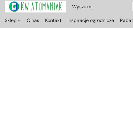
Sklep
O nas
Kontakt
Inspiracje ogrodnicze
Raba