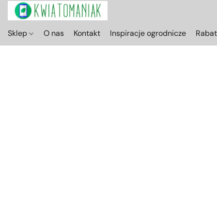
Sklep
O nas
Kontakt
Inspiracje ogrodnicze
Raba