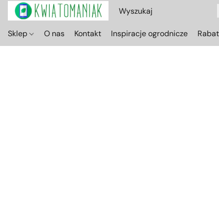
Sklep
O nas
Kontakt
Inspiracje ogrodnicze
Raba