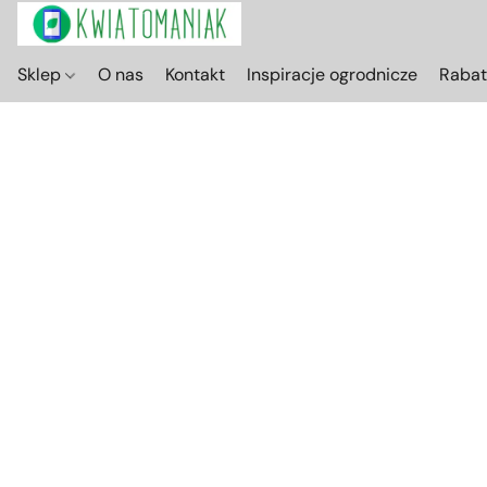
Sklep
O nas
Kontakt
Inspiracje ogrodnicze
Raba