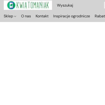
Sklep
O nas
Kontakt
Inspiracje ogrodnicze
Raba