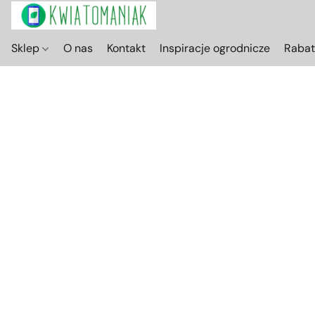
Sklep
O nas
Kontakt
Inspiracje ogrodnicze
Raba