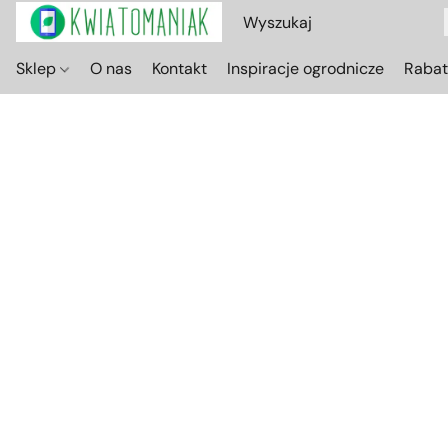
Sklep
O nas
Kontakt
Inspiracje ogrodnicze
Raba