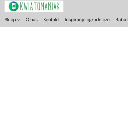
Sklep
O nas
Kontakt
Inspiracje ogrodnicze
Raba