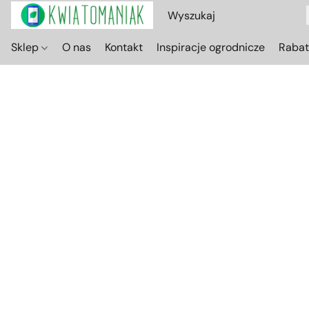
Sklep
O nas
Kontakt
Inspiracje ogrodnicze
Raba