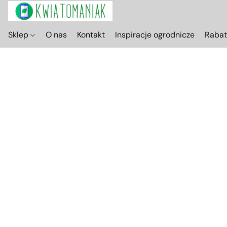
Sklep
O nas
Kontakt
Inspiracje ogrodnicze
Raba