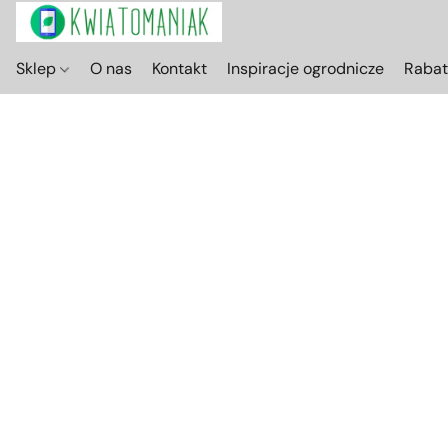
Sklep
O nas
Kontakt
Inspiracje ogrodnicze
Raba