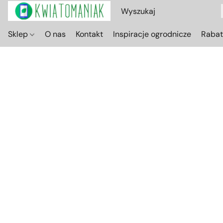
Sklep
O nas
Kontakt
Inspiracje ogrodnicze
Raba