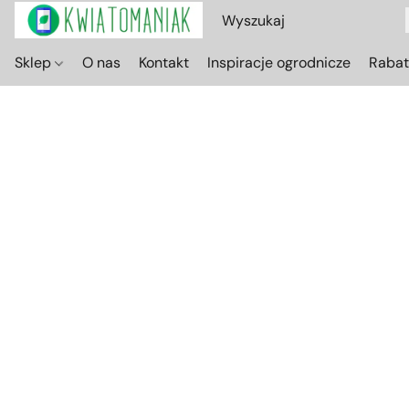
Sklep
O nas
Kontakt
Inspiracje ogrodnicze
Raba