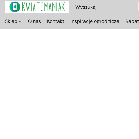
Sklep
O nas
Kontakt
Inspiracje ogrodnicze
Raba