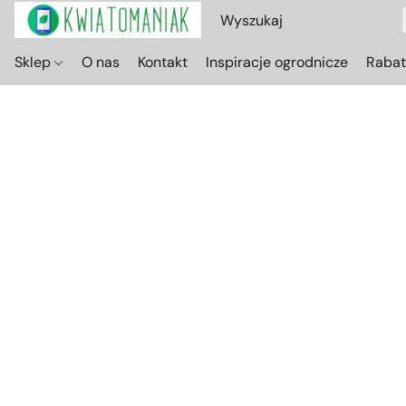
Sklep
O nas
Kontakt
Inspiracje ogrodnicze
Raba