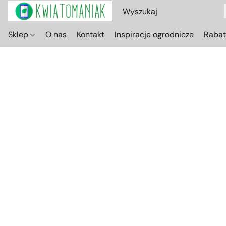
Sklep
O nas
Kontakt
Inspiracje ogrodnicze
Raba