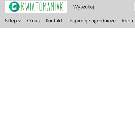
Sklep
O nas
Kontakt
Inspiracje ogrodnicze
Raba