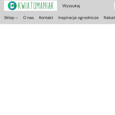
Sklep
O nas
Kontakt
Inspiracje ogrodnicze
Raba