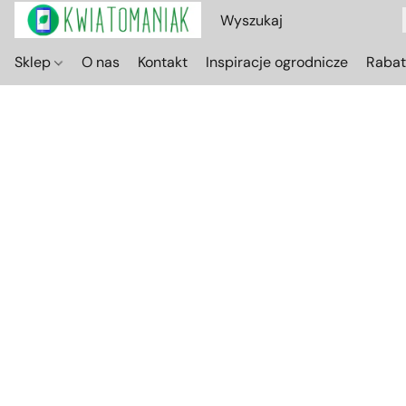
Sklep
O nas
Kontakt
Inspiracje ogrodnicze
Raba