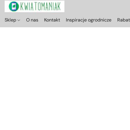
Sklep
O nas
Kontakt
Inspiracje ogrodnicze
Raba