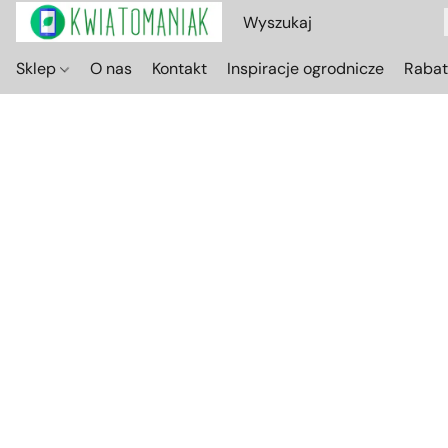
Sklep
O nas
Kontakt
Inspiracje ogrodnicze
Raba