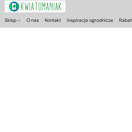
Sklep
O nas
Kontakt
Inspiracje ogrodnicze
Raba