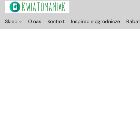
Sklep
O nas
Kontakt
Inspiracje ogrodnicze
Raba