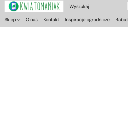
Sklep
O nas
Kontakt
Inspiracje ogrodnicze
Raba