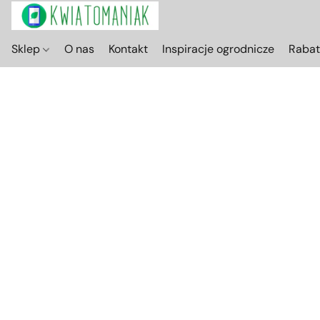
Sklep
O nas
Kontakt
Inspiracje ogrodnicze
Raba