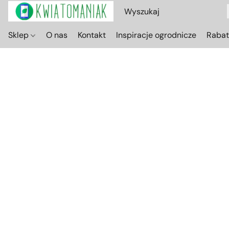
Sklep
O nas
Kontakt
Inspiracje ogrodnicze
Raba