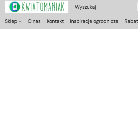
Sklep
O nas
Kontakt
Inspiracje ogrodnicze
Raba